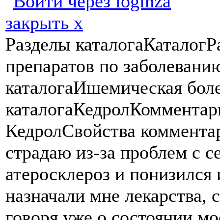
закрыть х
Разделы каталогаКаталогР
препаратов по заболевани
каталогаИшемическая бол
каталогаКедролКомментар
КедролСвойства коммент
страдаю из-за проблем с с
атеросклероз и понизился 
назначали мне лекарства, 
говоря уже о состоянии мо